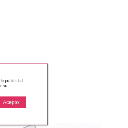
rle publicidad
r su