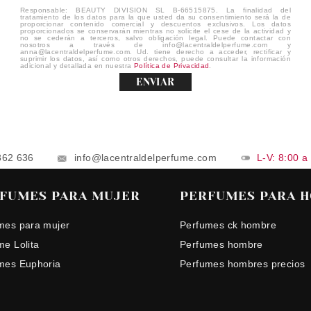
Responsable: BEAUTY DIVISION SL B-66515875. La finalidad del
tratamiento de los datos para la que usted da su consentimiento será la de
proporcionar contenido comercial y descuentos exclusivos. Los datos
proporcionados se conservarán mientras no solicite el cese de la actividad y
no se cederán a terceros, salvo obligación legal. Puede contactar con
nosotros a través de info@lacentraldelperfume.com y
anna@lacentraldelperfume.com. Ud. tiene derecho a acceder, rectificar y
suprimir los datos, así como otros derechos, puede consultar la información
adicional y detallada en nuestra
Política de Privacidad
.
ENVIAR
862 636
info@lacentraldelperfume.com
L-V: 8:00 a
FUMES PARA MUJER
PERFUMES PARA 
mes para mujer
Perfumes ck hombre
me Lolita
Perfumes hombre
mes Euphoria
Perfumes hombres precios