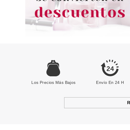
Los Precios Más Bajos
Envío En 24 H
R