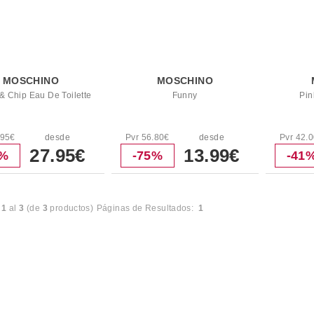
MOSCHINO
MOSCHINO
& Chip Eau De Toilette
Funny
Pin
.95€
desde
Pvr 56.80€
desde
Pvr 42.
27.95€
13.99€
7%
-75%
-41
l
1
al
3
(de
3
productos)
Páginas de Resultados:
1