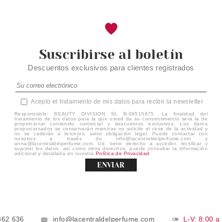
Suscribirse al boletín
Descuentos exclusivos para clientes registrados
Acepto el tratamiento de mis datos para recibir la newsletter
Responsable: BEAUTY DIVISION SL B-66515875. La finalidad del
tratamiento de los datos para la que usted da su consentimiento será la de
proporcionar contenido comercial y descuentos exclusivos. Los datos
proporcionados se conservarán mientras no solicite el cese de la actividad y
no se cederán a terceros, salvo obligación legal. Puede contactar con
nosotros a través de info@lacentraldelperfume.com y
anna@lacentraldelperfume.com. Ud. tiene derecho a acceder, rectificar y
suprimir los datos, así como otros derechos, puede consultar la información
adicional y detallada en nuestra
Política de Privacidad
.
ENVIAR
862 636
info@lacentraldelperfume.com
L-V: 8:00 a