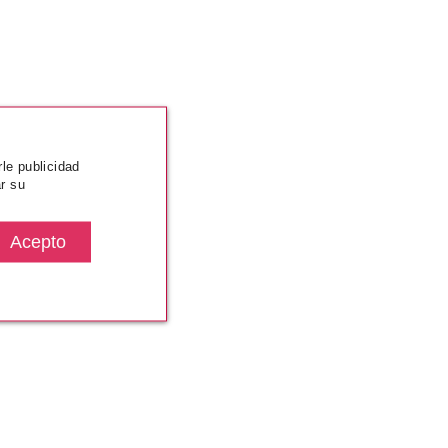
rle publicidad
r su