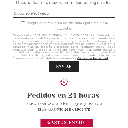
Descuentos exclusivos para clientes registrados
Acepto el tratamiento de mis datos para recibir la
newsletter
Responsable: BEAUTY DIVISION SL B-66515875. La finalidad del
tratamiento de los datos para la que usted da su consentimiento será
la de proporcionar contenido comercial y descuentos exclusivos. Los
datos proporcionados se conservarán mientras no solicite el cese de la
actividad y no se cederán a terceros, salvo obligación legal. Puede
contactar con nosotros a través de info@lacentraldelperfume.com y
anna@lacentraldelperfume.com. Ud. tiene derecho a acceder, rectificar
y suprimir los datos, así como otros derechos, puede consultar la
información adicional y detallada en nuestra
Política de Privacidad
.
ENVIAR