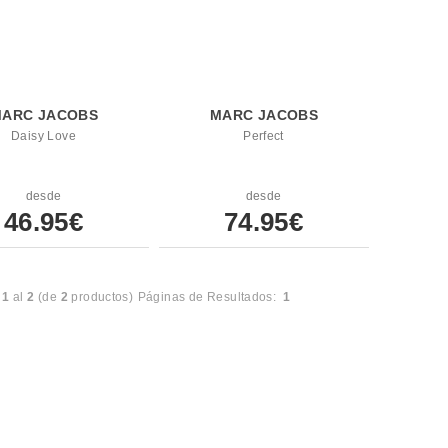
ARC JACOBS
MARC JACOBS
Daisy Love
Perfect
desde
desde
46.95€
74.95€
l
1
al
2
(de
2
productos)
Páginas de Resultados:
1