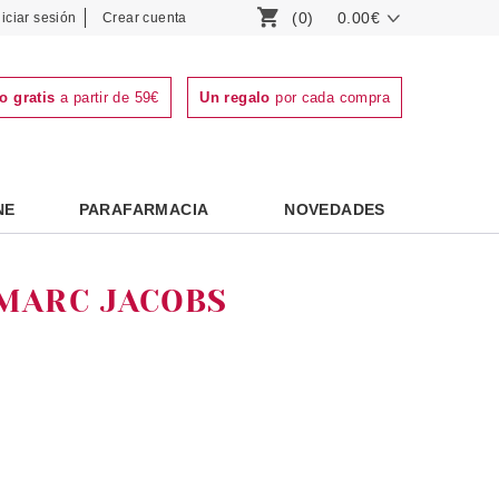
(0)
0.00€
niciar sesión
Crear cuenta
o gratis
a partir de 59€
Un regalo
por cada compra
NE
PARAFARMACIA
NOVEDADES
MARC JACOBS