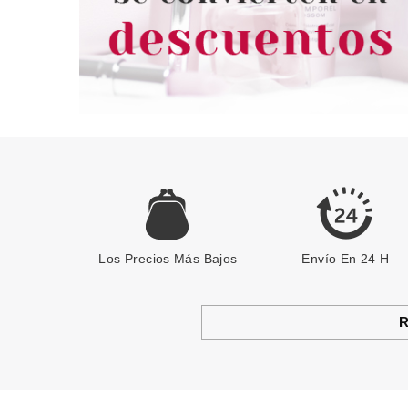
Los Precios Más Bajos
Envío En 24 H
R