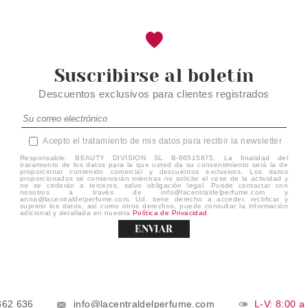
Suscribirse al boletín
Descuentos exclusivos para clientes registrados
Acepto el tratamiento de mis datos para recibir la newsletter
Responsable: BEAUTY DIVISION SL B-66515875. La finalidad del
tratamiento de los datos para la que usted da su consentimiento será la de
proporcionar contenido comercial y descuentos exclusivos. Los datos
proporcionados se conservarán mientras no solicite el cese de la actividad y
no se cederán a terceros, salvo obligación legal. Puede contactar con
nosotros a través de info@lacentraldelperfume.com y
anna@lacentraldelperfume.com. Ud. tiene derecho a acceder, rectificar y
suprimir los datos, así como otros derechos, puede consultar la información
adicional y detallada en nuestra
Política de Privacidad
.
ENVIAR
862 636
info@lacentraldelperfume.com
L-V: 8:00 a