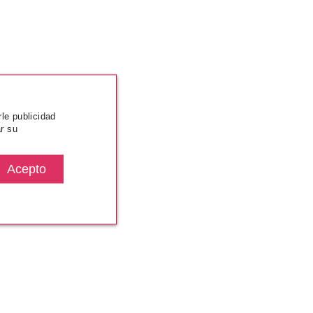
rle publicidad
r su