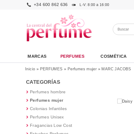
+34 600 862 636
L-V: 8:00 a 16:00
MARCAS
PERFUMES
COSMÉTICA
Inicio
»
PERFUMES
»
Perfumes mujer
»
MARC JACOBS
CATEGORÍAS
Perfumes hombre
Perfumes mujer
Colonias Infantiles
Perfumes Unisex
Fragancias Low Cost
Estuches Perfumes