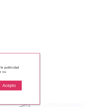
rle publicidad
r su