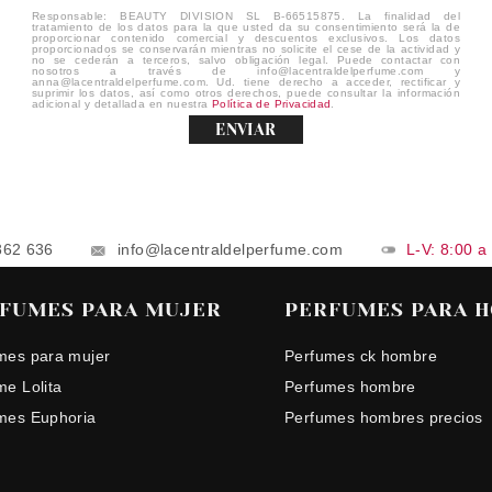
Responsable: BEAUTY DIVISION SL B-66515875. La finalidad del
tratamiento de los datos para la que usted da su consentimiento será la de
proporcionar contenido comercial y descuentos exclusivos. Los datos
proporcionados se conservarán mientras no solicite el cese de la actividad y
no se cederán a terceros, salvo obligación legal. Puede contactar con
nosotros a través de info@lacentraldelperfume.com y
anna@lacentraldelperfume.com. Ud. tiene derecho a acceder, rectificar y
suprimir los datos, así como otros derechos, puede consultar la información
adicional y detallada en nuestra
Política de Privacidad
.
ENVIAR
862 636
info@lacentraldelperfume.com
L-V: 8:00 a
FUMES PARA MUJER
PERFUMES PARA 
mes para mujer
Perfumes ck hombre
me Lolita
Perfumes hombre
mes Euphoria
Perfumes hombres precios