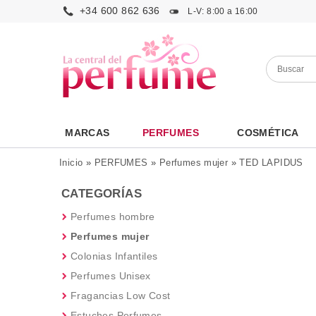
+34 600 862 636
L-V: 8:00 a 16:00
MARCAS
PERFUMES
COSMÉTICA
Inicio
»
PERFUMES
»
Perfumes mujer
»
TED LAPIDUS
CATEGORÍAS
Perfumes hombre
Perfumes mujer
Colonias Infantiles
Perfumes Unisex
Fragancias Low Cost
Estuches Perfumes