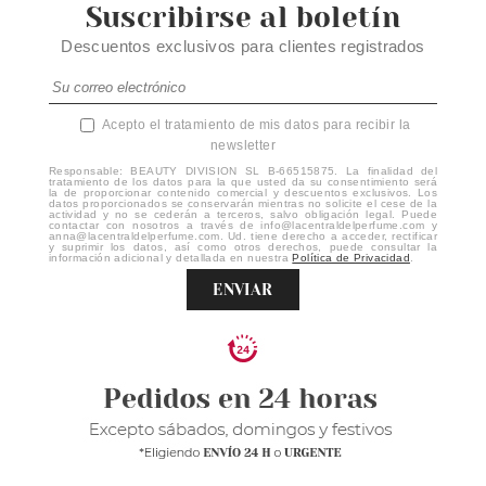
Suscribirse al boletín
Descuentos exclusivos para clientes registrados
Acepto el tratamiento de mis datos para recibir la
newsletter
Responsable: BEAUTY DIVISION SL B-66515875. La finalidad del
tratamiento de los datos para la que usted da su consentimiento será
la de proporcionar contenido comercial y descuentos exclusivos. Los
datos proporcionados se conservarán mientras no solicite el cese de la
actividad y no se cederán a terceros, salvo obligación legal. Puede
contactar con nosotros a través de info@lacentraldelperfume.com y
anna@lacentraldelperfume.com. Ud. tiene derecho a acceder, rectificar
y suprimir los datos, así como otros derechos, puede consultar la
información adicional y detallada en nuestra
Política de Privacidad
.
ENVIAR