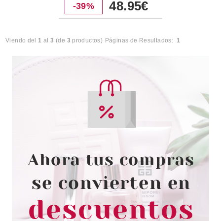
48.95€
-39%
Viendo del
1
al
3
(de
3
productos)
Páginas de Resultados:
1