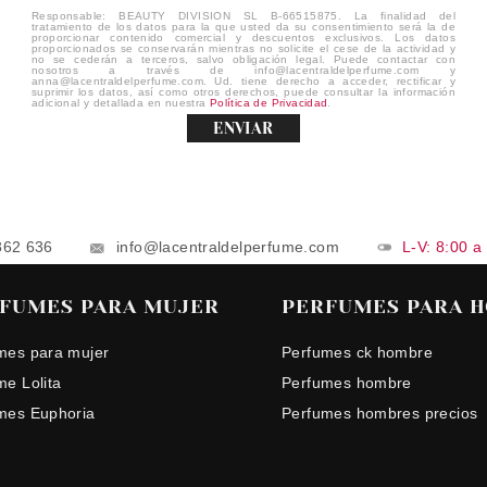
Responsable: BEAUTY DIVISION SL B-66515875. La finalidad del
tratamiento de los datos para la que usted da su consentimiento será la de
proporcionar contenido comercial y descuentos exclusivos. Los datos
proporcionados se conservarán mientras no solicite el cese de la actividad y
no se cederán a terceros, salvo obligación legal. Puede contactar con
nosotros a través de info@lacentraldelperfume.com y
anna@lacentraldelperfume.com. Ud. tiene derecho a acceder, rectificar y
suprimir los datos, así como otros derechos, puede consultar la información
adicional y detallada en nuestra
Política de Privacidad
.
ENVIAR
862 636
info@lacentraldelperfume.com
L-V: 8:00 a
FUMES PARA MUJER
PERFUMES PARA 
mes para mujer
Perfumes ck hombre
me Lolita
Perfumes hombre
mes Euphoria
Perfumes hombres precios