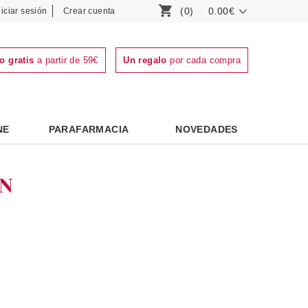
(0)
0.00€
niciar sesión
Crear cuenta
o gratis
a partir de 59€
Un regalo
por cada compra
NE
PARAFARMACIA
NOVEDADES
N