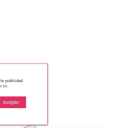
rle publicidad
r su