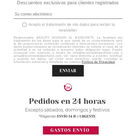
Descuentos exclusivos para clientes registrados
Acepto el tratamiento de mis datos para recibir la
newsletter
Responsable: BEAUTY DIVISION SL B-66515875. La finalidad del
tratamiento de los datos para la que usted da su consentimiento será
la de proporcionar contenido comercial y descuentos exclusivos. Los
datos proporcionados se conservarán mientras no solicite el cese de la
actividad y no se cederán a terceros, salvo obligación legal. Puede
contactar con nosotros a través de info@lacentraldelperfume.com y
anna@lacentraldelperfume.com. Ud. tiene derecho a acceder, rectificar
y suprimir los datos, así como otros derechos, puede consultar la
información adicional y detallada en nuestra
Política de Privacidad
.
ENVIAR