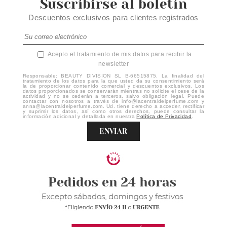
Suscribirse al boletín
Descuentos exclusivos para clientes registrados
Acepto el tratamiento de mis datos para recibir la
newsletter
Responsable: BEAUTY DIVISION SL B-66515875. La finalidad del
tratamiento de los datos para la que usted da su consentimiento será
la de proporcionar contenido comercial y descuentos exclusivos. Los
datos proporcionados se conservarán mientras no solicite el cese de la
actividad y no se cederán a terceros, salvo obligación legal. Puede
contactar con nosotros a través de info@lacentraldelperfume.com y
anna@lacentraldelperfume.com. Ud. tiene derecho a acceder, rectificar
y suprimir los datos, así como otros derechos, puede consultar la
información adicional y detallada en nuestra
Política de Privacidad
.
ENVIAR