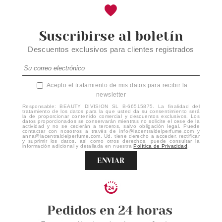
Suscribirse al boletín
Descuentos exclusivos para clientes registrados
Acepto el tratamiento de mis datos para recibir la
newsletter
Responsable: BEAUTY DIVISION SL B-66515875. La finalidad del
tratamiento de los datos para la que usted da su consentimiento será
la de proporcionar contenido comercial y descuentos exclusivos. Los
datos proporcionados se conservarán mientras no solicite el cese de la
actividad y no se cederán a terceros, salvo obligación legal. Puede
contactar con nosotros a través de info@lacentraldelperfume.com y
anna@lacentraldelperfume.com. Ud. tiene derecho a acceder, rectificar
y suprimir los datos, así como otros derechos, puede consultar la
información adicional y detallada en nuestra
Política de Privacidad
.
ENVIAR