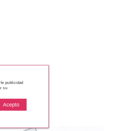
rle publicidad
r su