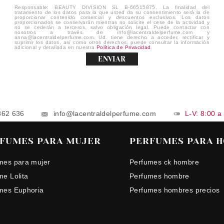
Responsable: BEAUTY DIVISION SL B-66515875. La finalidad del
tratamiento de los datos para la que usted da su consentimiento será la de
proporcionar contenido comercial y descuentos exclusivos. Los datos
proporcionados se conservarán mientras no solicite el cese de la actividad y
no se cederán a terceros, salvo obligación legal. Puede contactar con
nosotros a través de info@lacentraldelperfume.com y
anna@lacentraldelperfume.com. Ud. tiene derecho a acceder, rectificar y
suprimir los datos, así como otros derechos, puede consultar la información
adicional y detallada en nuestra
Política de Privacidad
.
ENVIAR
862 636
info@lacentraldelperfume.com
L-V: 8:00 a
FUMES PARA MUJER
PERFUMES PARA 
mes para mujer
Perfumes ck hombre
me Lolita
Perfumes hombre
mes Euphoria
Perfumes hombres precios