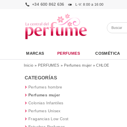
+34 600 862 636
L-V: 8:00 a 16:00
MARCAS
PERFUMES
COSMÉTICA
Inicio
»
PERFUMES
»
Perfumes mujer
»
CHLOE
CATEGORÍAS
Perfumes hombre
Perfumes mujer
Colonias Infantiles
Perfumes Unisex
Fragancias Low Cost
Estuches Perfumes