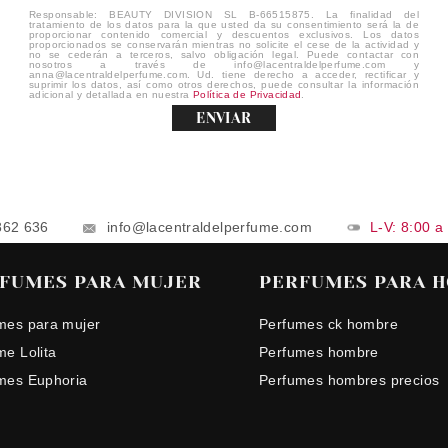
Responsable: BEAUTY DIVISION SL B-66515875. La finalidad del
tratamiento de los datos para la que usted da su consentimiento será la de
proporcionar contenido comercial y descuentos exclusivos. Los datos
proporcionados se conservarán mientras no solicite el cese de la actividad y
no se cederán a terceros, salvo obligación legal. Puede contactar con
nosotros a través de info@lacentraldelperfume.com y
anna@lacentraldelperfume.com. Ud. tiene derecho a acceder, rectificar y
suprimir los datos, así como otros derechos, puede consultar la información
adicional y detallada en nuestra
Política de Privacidad
.
ENVIAR
862 636
info@lacentraldelperfume.com
L-V: 8:00 a
FUMES PARA MUJER
PERFUMES PARA 
mes para mujer
Perfumes ck hombre
me Lolita
Perfumes hombre
mes Euphoria
Perfumes hombres precios