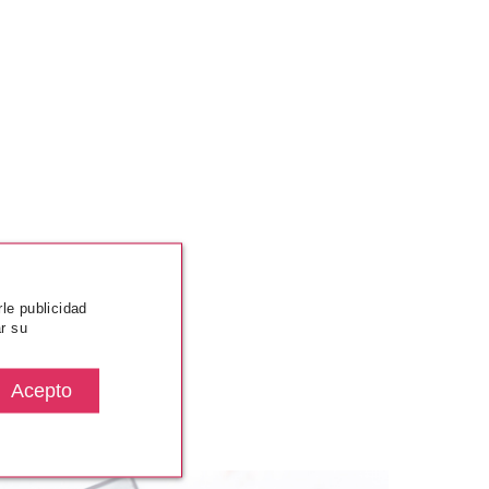
rle publicidad
r su