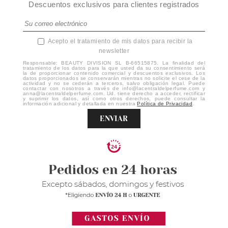
Descuentos exclusivos para clientes registrados
Acepto el tratamiento de mis datos para recibir la
newsletter
Responsable: BEAUTY DIVISION SL B-66515875. La finalidad del
tratamiento de los datos para la que usted da su consentimiento será
la de proporcionar contenido comercial y descuentos exclusivos. Los
datos proporcionados se conservarán mientras no solicite el cese de la
actividad y no se cederán a terceros, salvo obligación legal. Puede
contactar con nosotros a través de info@lacentraldelperfume.com y
anna@lacentraldelperfume.com. Ud. tiene derecho a acceder, rectificar
y suprimir los datos, así como otros derechos, puede consultar la
información adicional y detallada en nuestra
Política de Privacidad
.
ENVIAR