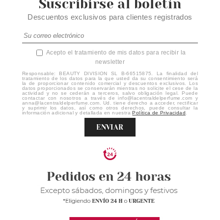
Suscribirse al boletín
Descuentos exclusivos para clientes registrados
Acepto el tratamiento de mis datos para recibir la
newsletter
Responsable: BEAUTY DIVISION SL B-66515875. La finalidad del
tratamiento de los datos para la que usted da su consentimiento será
la de proporcionar contenido comercial y descuentos exclusivos. Los
datos proporcionados se conservarán mientras no solicite el cese de la
actividad y no se cederán a terceros, salvo obligación legal. Puede
contactar con nosotros a través de info@lacentraldelperfume.com y
anna@lacentraldelperfume.com. Ud. tiene derecho a acceder, rectificar
y suprimir los datos, así como otros derechos, puede consultar la
información adicional y detallada en nuestra
Política de Privacidad
.
ENVIAR