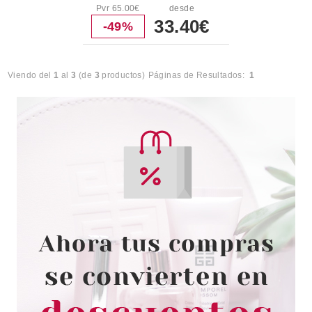
Pvr 65.00€
desde
33.40€
-49%
Viendo del
1
al
3
(de
3
productos)
Páginas de Resultados:
1