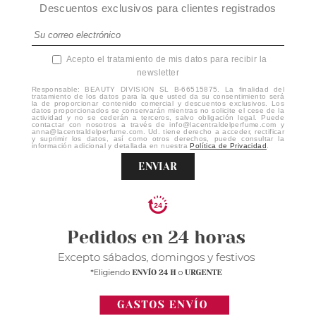
Descuentos exclusivos para clientes registrados
Acepto el tratamiento de mis datos para recibir la
newsletter
Responsable: BEAUTY DIVISION SL B-66515875. La finalidad del
tratamiento de los datos para la que usted da su consentimiento será
la de proporcionar contenido comercial y descuentos exclusivos. Los
datos proporcionados se conservarán mientras no solicite el cese de la
actividad y no se cederán a terceros, salvo obligación legal. Puede
contactar con nosotros a través de info@lacentraldelperfume.com y
anna@lacentraldelperfume.com. Ud. tiene derecho a acceder, rectificar
y suprimir los datos, así como otros derechos, puede consultar la
información adicional y detallada en nuestra
Política de Privacidad
.
ENVIAR