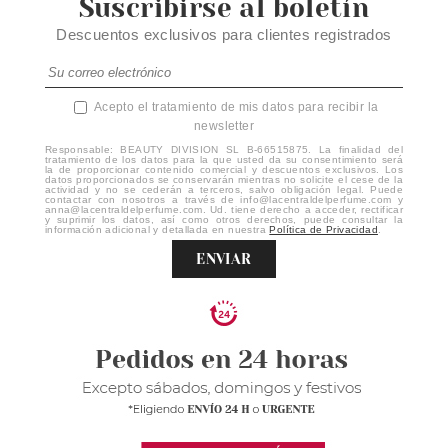
Suscribirse al boletín
Descuentos exclusivos para clientes registrados
Acepto el tratamiento de mis datos para recibir la
newsletter
Responsable: BEAUTY DIVISION SL B-66515875. La finalidad del
tratamiento de los datos para la que usted da su consentimiento será
la de proporcionar contenido comercial y descuentos exclusivos. Los
datos proporcionados se conservarán mientras no solicite el cese de la
actividad y no se cederán a terceros, salvo obligación legal. Puede
contactar con nosotros a través de info@lacentraldelperfume.com y
anna@lacentraldelperfume.com. Ud. tiene derecho a acceder, rectificar
y suprimir los datos, así como otros derechos, puede consultar la
información adicional y detallada en nuestra
Política de Privacidad
.
ENVIAR