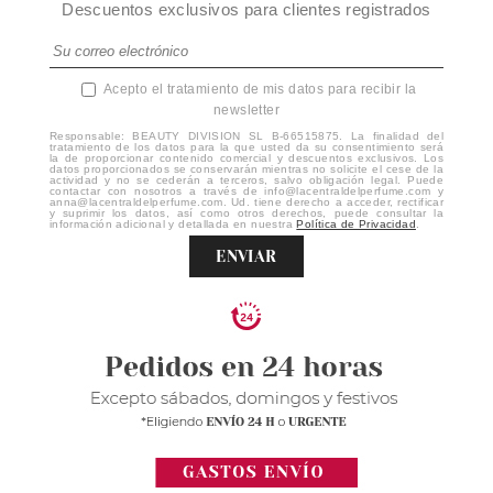
Descuentos exclusivos para clientes registrados
Acepto el tratamiento de mis datos para recibir la
newsletter
Responsable: BEAUTY DIVISION SL B-66515875. La finalidad del
tratamiento de los datos para la que usted da su consentimiento será
la de proporcionar contenido comercial y descuentos exclusivos. Los
datos proporcionados se conservarán mientras no solicite el cese de la
actividad y no se cederán a terceros, salvo obligación legal. Puede
contactar con nosotros a través de info@lacentraldelperfume.com y
anna@lacentraldelperfume.com. Ud. tiene derecho a acceder, rectificar
y suprimir los datos, así como otros derechos, puede consultar la
información adicional y detallada en nuestra
Política de Privacidad
.
ENVIAR