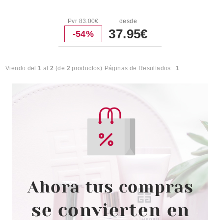
Pvr 83.00€
desde
37.95€
-54%
Viendo del
1
al
2
(de
2
productos)
Páginas de Resultados:
1