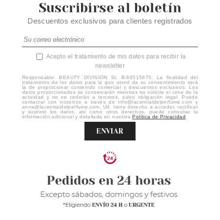
Suscribirse al boletín
Descuentos exclusivos para clientes registrados
Acepto el tratamiento de mis datos para recibir la
newsletter
Responsable: BEAUTY DIVISION SL B-66515875. La finalidad del
tratamiento de los datos para la que usted da su consentimiento será
la de proporcionar contenido comercial y descuentos exclusivos. Los
datos proporcionados se conservarán mientras no solicite el cese de la
actividad y no se cederán a terceros, salvo obligación legal. Puede
contactar con nosotros a través de info@lacentraldelperfume.com y
anna@lacentraldelperfume.com. Ud. tiene derecho a acceder, rectificar
y suprimir los datos, así como otros derechos, puede consultar la
información adicional y detallada en nuestra
Política de Privacidad
.
ENVIAR