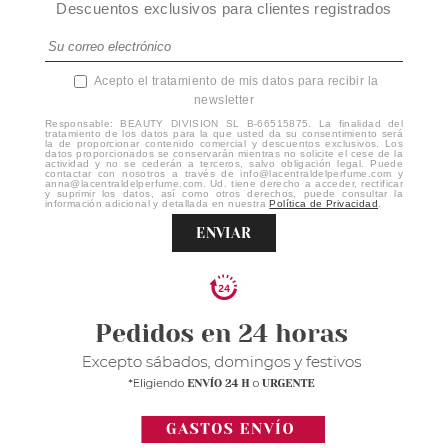
Descuentos exclusivos para clientes registrados
Acepto el tratamiento de mis datos para recibir la
newsletter
Responsable: BEAUTY DIVISION SL B-66515875. La finalidad del
tratamiento de los datos para la que usted da su consentimiento será
la de proporcionar contenido comercial y descuentos exclusivos. Los
datos proporcionados se conservarán mientras no solicite el cese de la
actividad y no se cederán a terceros, salvo obligación legal. Puede
contactar con nosotros a través de info@lacentraldelperfume.com y
anna@lacentraldelperfume.com. Ud. tiene derecho a acceder, rectificar
y suprimir los datos, así como otros derechos, puede consultar la
información adicional y detallada en nuestra
Política de Privacidad
.
ENVIAR