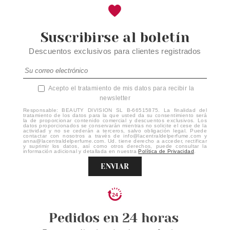
Suscribirse al boletín
Descuentos exclusivos para clientes registrados
Acepto el tratamiento de mis datos para recibir la
newsletter
Responsable: BEAUTY DIVISION SL B-66515875. La finalidad del
tratamiento de los datos para la que usted da su consentimiento será
la de proporcionar contenido comercial y descuentos exclusivos. Los
datos proporcionados se conservarán mientras no solicite el cese de la
actividad y no se cederán a terceros, salvo obligación legal. Puede
contactar con nosotros a través de info@lacentraldelperfume.com y
anna@lacentraldelperfume.com. Ud. tiene derecho a acceder, rectificar
y suprimir los datos, así como otros derechos, puede consultar la
información adicional y detallada en nuestra
Política de Privacidad
.
ENVIAR