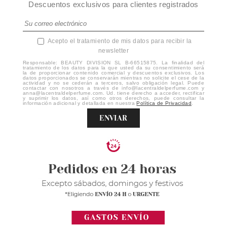
Descuentos exclusivos para clientes registrados
Acepto el tratamiento de mis datos para recibir la
newsletter
Responsable: BEAUTY DIVISION SL B-66515875. La finalidad del
tratamiento de los datos para la que usted da su consentimiento será
la de proporcionar contenido comercial y descuentos exclusivos. Los
datos proporcionados se conservarán mientras no solicite el cese de la
actividad y no se cederán a terceros, salvo obligación legal. Puede
contactar con nosotros a través de info@lacentraldelperfume.com y
anna@lacentraldelperfume.com. Ud. tiene derecho a acceder, rectificar
y suprimir los datos, así como otros derechos, puede consultar la
información adicional y detallada en nuestra
Política de Privacidad
.
ENVIAR