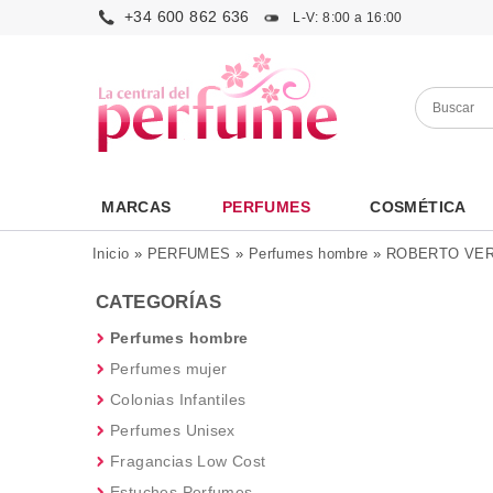
+34 600 862 636
L-V: 8:00 a 16:00
MARCAS
PERFUMES
COSMÉTICA
Inicio
»
PERFUMES
»
Perfumes hombre
»
ROBERTO VER
CATEGORÍAS
Perfumes hombre
Perfumes mujer
Colonias Infantiles
Perfumes Unisex
Fragancias Low Cost
Estuches Perfumes