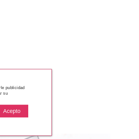
rle publicidad
r su