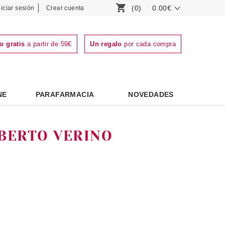
(0)
0.00€
niciar sesión
Crear cuenta
o gratis
a partir de 59€
Un regalo
por cada compra
NE
PARAFARMACIA
NOVEDADES
BERTO VERINO