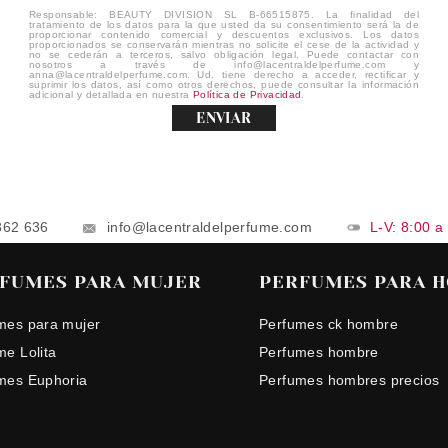
Responsable: BEAUTY DIVISION SL B-66515875. La finalidad del
tratamiento de los datos para la que usted da su consentimiento será la de
proporcionar contenido comercial y descuentos exclusivos. Los datos
proporcionados se conservarán mientras no solicite el cese de la actividad y
no se cederán a terceros, salvo obligación legal. Puede contactar con
nosotros a través de info@lacentraldelperfume.com y
anna@lacentraldelperfume.com. Ud. tiene derecho a acceder, rectificar y
suprimir los datos, así como otros derechos, puede consultar la información
adicional y detallada en nuestra
Política de Privacidad
.
ENVIAR
862 636
info@lacentraldelperfume.com
L-V: 8:00 a
FUMES PARA MUJER
PERFUMES PARA 
mes para mujer
Perfumes ck hombre
me Lolita
Perfumes hombre
mes Euphoria
Perfumes hombres precios