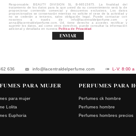
Responsable: BEAUTY DIVISION SL B-66515875. La finalidad del
tratamiento de los datos para la que usted da su consentimiento será la de
proporcionar contenido comercial y descuentos exclusivos. Los datos
proporcionados se conservarán mientras no solicite el cese de la actividad y
no se cederán a terceros, salvo obligación legal. Puede contactar con
nosotros a través de info@lacentraldelperfume.com y
anna@lacentraldelperfume.com. Ud. tiene derecho a acceder, rectificar y
suprimir los datos, así como otros derechos, puede consultar la información
adicional y detallada en nuestra
Política de Privacidad
.
ENVIAR
862 636
info@lacentraldelperfume.com
L-V: 8:00 a
FUMES PARA MUJER
PERFUMES PARA 
mes para mujer
Perfumes ck hombre
me Lolita
Perfumes hombre
mes Euphoria
Perfumes hombres precios