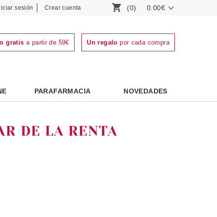
(0)
0.00€
niciar sesión
Crear cuenta
o gratis
a partir de 59€
Un regalo
por cada compra
NE
PARAFARMACIA
NOVEDADES
R DE LA RENTA