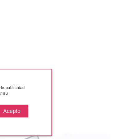
rle publicidad
r su