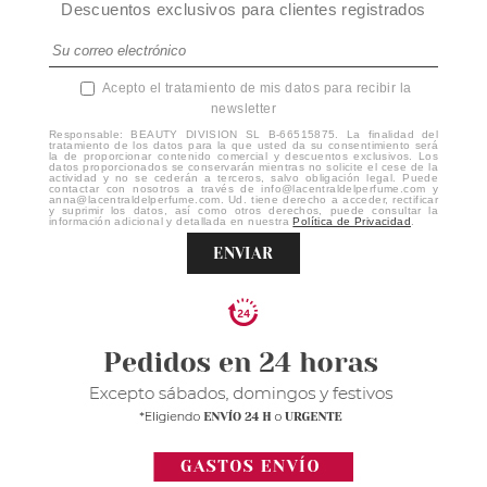
Descuentos exclusivos para clientes registrados
Acepto el tratamiento de mis datos para recibir la
newsletter
Responsable: BEAUTY DIVISION SL B-66515875. La finalidad del
tratamiento de los datos para la que usted da su consentimiento será
la de proporcionar contenido comercial y descuentos exclusivos. Los
datos proporcionados se conservarán mientras no solicite el cese de la
actividad y no se cederán a terceros, salvo obligación legal. Puede
contactar con nosotros a través de info@lacentraldelperfume.com y
anna@lacentraldelperfume.com. Ud. tiene derecho a acceder, rectificar
y suprimir los datos, así como otros derechos, puede consultar la
información adicional y detallada en nuestra
Política de Privacidad
.
ENVIAR