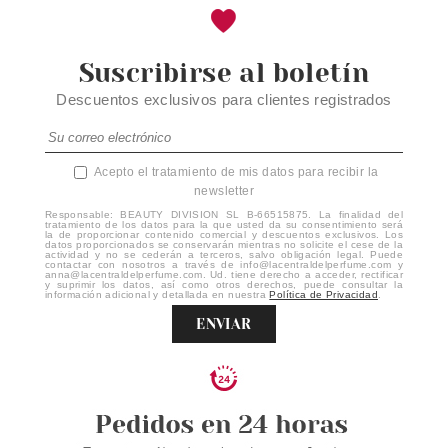
Suscribirse al boletín
Descuentos exclusivos para clientes registrados
Acepto el tratamiento de mis datos para recibir la
newsletter
Responsable: BEAUTY DIVISION SL B-66515875. La finalidad del
tratamiento de los datos para la que usted da su consentimiento será
la de proporcionar contenido comercial y descuentos exclusivos. Los
datos proporcionados se conservarán mientras no solicite el cese de la
actividad y no se cederán a terceros, salvo obligación legal. Puede
contactar con nosotros a través de info@lacentraldelperfume.com y
anna@lacentraldelperfume.com. Ud. tiene derecho a acceder, rectificar
y suprimir los datos, así como otros derechos, puede consultar la
información adicional y detallada en nuestra
Política de Privacidad
.
ENVIAR