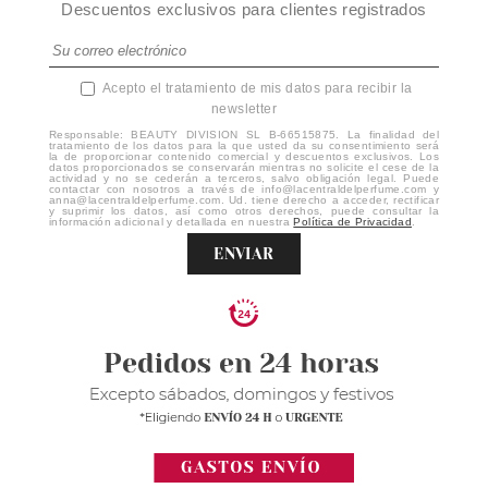
Descuentos exclusivos para clientes registrados
Acepto el tratamiento de mis datos para recibir la
newsletter
Responsable: BEAUTY DIVISION SL B-66515875. La finalidad del
tratamiento de los datos para la que usted da su consentimiento será
la de proporcionar contenido comercial y descuentos exclusivos. Los
datos proporcionados se conservarán mientras no solicite el cese de la
actividad y no se cederán a terceros, salvo obligación legal. Puede
contactar con nosotros a través de info@lacentraldelperfume.com y
anna@lacentraldelperfume.com. Ud. tiene derecho a acceder, rectificar
y suprimir los datos, así como otros derechos, puede consultar la
información adicional y detallada en nuestra
Política de Privacidad
.
ENVIAR