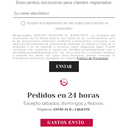
Descuentos exclusivos para clientes registrados
Acepto el tratamiento de mis datos para recibir la
newsletter
Responsable: BEAUTY DIVISION SL B-66515875. La finalidad del
tratamiento de los datos para la que usted da su consentimiento será
la de proporcionar contenido comercial y descuentos exclusivos. Los
datos proporcionados se conservarán mientras no solicite el cese de la
actividad y no se cederán a terceros, salvo obligación legal. Puede
contactar con nosotros a través de info@lacentraldelperfume.com y
anna@lacentraldelperfume.com. Ud. tiene derecho a acceder, rectificar
y suprimir los datos, así como otros derechos, puede consultar la
información adicional y detallada en nuestra
Política de Privacidad
.
ENVIAR