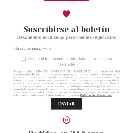
Suscribirse al boletín
Descuentos exclusivos para clientes registrados
Acepto el tratamiento de mis datos para recibir la
newsletter
Responsable: BEAUTY DIVISION SL B-66515875. La finalidad del
tratamiento de los datos para la que usted da su consentimiento será
la de proporcionar contenido comercial y descuentos exclusivos. Los
datos proporcionados se conservarán mientras no solicite el cese de la
actividad y no se cederán a terceros, salvo obligación legal. Puede
contactar con nosotros a través de info@lacentraldelperfume.com y
anna@lacentraldelperfume.com. Ud. tiene derecho a acceder, rectificar
y suprimir los datos, así como otros derechos, puede consultar la
información adicional y detallada en nuestra
Política de Privacidad
.
ENVIAR