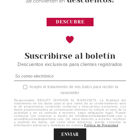
Suscribirse al boletín
Descuentos exclusivos para clientes registrados
Acepto el tratamiento de mis datos para recibir la
newsletter
Responsable: BEAUTY DIVISION SL B-66515875. La finalidad del
tratamiento de los datos para la que usted da su consentimiento será
la de proporcionar contenido comercial y descuentos exclusivos. Los
datos proporcionados se conservarán mientras no solicite el cese de la
actividad y no se cederán a terceros, salvo obligación legal. Puede
contactar con nosotros a través de info@lacentraldelperfume.com y
anna@lacentraldelperfume.com. Ud. tiene derecho a acceder, rectificar
y suprimir los datos, así como otros derechos, puede consultar la
información adicional y detallada en nuestra
Política de Privacidad
.
ENVIAR