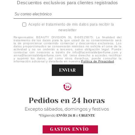
Descuentos exclusivos para clientes registrados
Acepto el tratamiento de mis datos para recibir la
newsletter
Responsable: BEAUTY DIVISION SL B-66515875. La finalidad del
tratamiento de los datos para la que usted da su consentimiento será
la de proporcionar contenido comercial y descuentos exclusivos. Los
datos proporcionados se conservarán mientras no solicite el cese de la
actividad y no se cederán a terceros, salvo obligación legal. Puede
contactar con nosotros a través de info@lacentraldelperfume.com y
anna@lacentraldelperfume.com. Ud. tiene derecho a acceder, rectificar
y suprimir los datos, así como otros derechos, puede consultar la
información adicional y detallada en nuestra
Política de Privacidad
.
ENVIAR