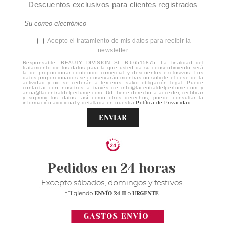
Descuentos exclusivos para clientes registrados
Acepto el tratamiento de mis datos para recibir la
newsletter
Responsable: BEAUTY DIVISION SL B-66515875. La finalidad del
tratamiento de los datos para la que usted da su consentimiento será
la de proporcionar contenido comercial y descuentos exclusivos. Los
datos proporcionados se conservarán mientras no solicite el cese de la
actividad y no se cederán a terceros, salvo obligación legal. Puede
contactar con nosotros a través de info@lacentraldelperfume.com y
anna@lacentraldelperfume.com. Ud. tiene derecho a acceder, rectificar
y suprimir los datos, así como otros derechos, puede consultar la
información adicional y detallada en nuestra
Política de Privacidad
.
ENVIAR