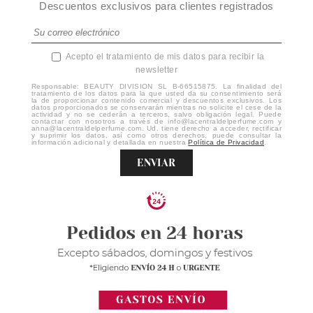
Descuentos exclusivos para clientes registrados
Acepto el tratamiento de mis datos para recibir la
newsletter
Responsable: BEAUTY DIVISION SL B-66515875. La finalidad del
tratamiento de los datos para la que usted da su consentimiento será
la de proporcionar contenido comercial y descuentos exclusivos. Los
datos proporcionados se conservarán mientras no solicite el cese de la
actividad y no se cederán a terceros, salvo obligación legal. Puede
contactar con nosotros a través de info@lacentraldelperfume.com y
anna@lacentraldelperfume.com. Ud. tiene derecho a acceder, rectificar
y suprimir los datos, así como otros derechos, puede consultar la
información adicional y detallada en nuestra
Política de Privacidad
.
ENVIAR