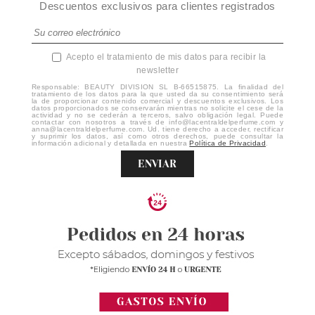
Descuentos exclusivos para clientes registrados
Acepto el tratamiento de mis datos para recibir la
newsletter
Responsable: BEAUTY DIVISION SL B-66515875. La finalidad del
tratamiento de los datos para la que usted da su consentimiento será
la de proporcionar contenido comercial y descuentos exclusivos. Los
datos proporcionados se conservarán mientras no solicite el cese de la
actividad y no se cederán a terceros, salvo obligación legal. Puede
contactar con nosotros a través de info@lacentraldelperfume.com y
anna@lacentraldelperfume.com. Ud. tiene derecho a acceder, rectificar
y suprimir los datos, así como otros derechos, puede consultar la
información adicional y detallada en nuestra
Política de Privacidad
.
ENVIAR