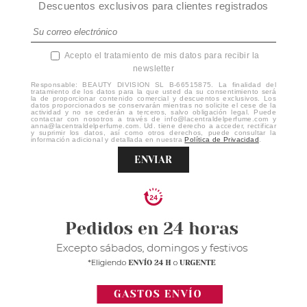
Descuentos exclusivos para clientes registrados
Acepto el tratamiento de mis datos para recibir la
newsletter
Responsable: BEAUTY DIVISION SL B-66515875. La finalidad del
tratamiento de los datos para la que usted da su consentimiento será
la de proporcionar contenido comercial y descuentos exclusivos. Los
datos proporcionados se conservarán mientras no solicite el cese de la
actividad y no se cederán a terceros, salvo obligación legal. Puede
contactar con nosotros a través de info@lacentraldelperfume.com y
anna@lacentraldelperfume.com. Ud. tiene derecho a acceder, rectificar
y suprimir los datos, así como otros derechos, puede consultar la
información adicional y detallada en nuestra
Política de Privacidad
.
ENVIAR