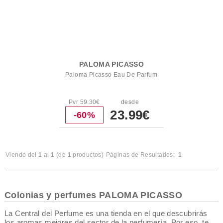
PALOMA PICASSO
Paloma Picasso Eau De Parfum
Pvr 59.30€
desde
23.99€
-60%
Viendo del
1
al
1
(de
1
productos)
Páginas de Resultados:
1
Colonias y perfumes PALOMA PICASSO
La Central del Perfume es una tienda en el que descubrirás
los aromas mejores del sector de la perfumería. Por eso, te