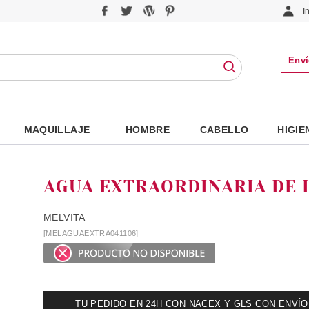
I
Enví
MAQUILLAJE
HOMBRE
CABELLO
HIGIE
AGUA EXTRAORDINARIA DE 
MELVITA
[MELAGUAEXTRA041106]
TU PEDIDO EN 24H CON NACEX Y GLS CON ENVÍO UR