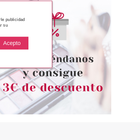
rle publicidad
r su