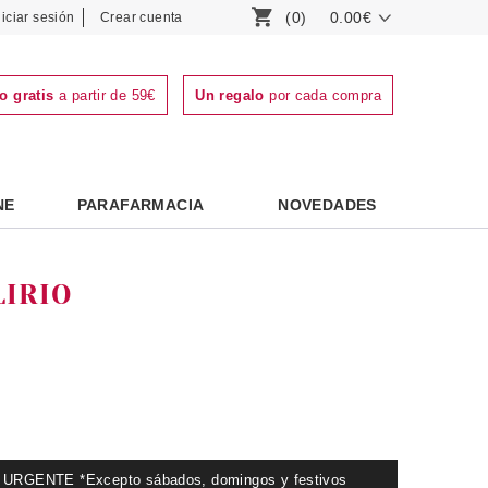
(0)
0.00€
niciar sesión
Crear cuenta
o gratis
a partir de 59€
Un regalo
por cada compra
NE
PARAFARMACIA
NOVEDADES
LIRIO
GENTE *Excepto sábados, domingos y festivos