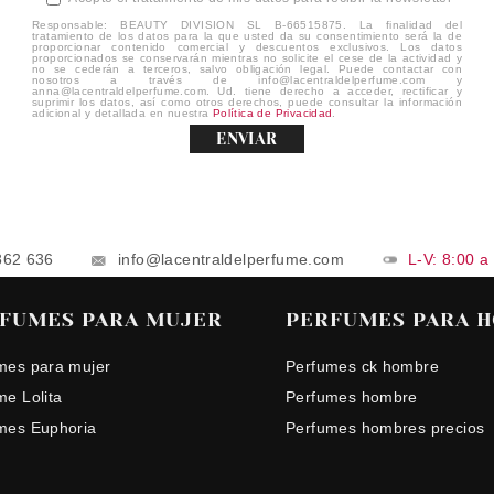
Responsable: BEAUTY DIVISION SL B-66515875. La finalidad del
tratamiento de los datos para la que usted da su consentimiento será la de
proporcionar contenido comercial y descuentos exclusivos. Los datos
proporcionados se conservarán mientras no solicite el cese de la actividad y
no se cederán a terceros, salvo obligación legal. Puede contactar con
nosotros a través de info@lacentraldelperfume.com y
anna@lacentraldelperfume.com. Ud. tiene derecho a acceder, rectificar y
suprimir los datos, así como otros derechos, puede consultar la información
adicional y detallada en nuestra
Política de Privacidad
.
ENVIAR
862 636
info@lacentraldelperfume.com
L-V: 8:00 a
FUMES PARA MUJER
PERFUMES PARA 
mes para mujer
Perfumes ck hombre
me Lolita
Perfumes hombre
mes Euphoria
Perfumes hombres precios