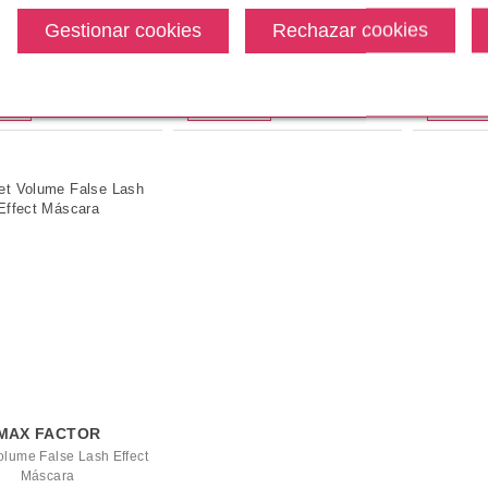
De Maquillaje Miracle
Base De Maquillaje Miracle
Corr
tch Blur & Norish
Touch Liquid Illusion
.99€
desde
Pvr 20.00€
desde
Pvr 12.
2.99€
6.95€
1%
-65%
-46
MAX FACTOR
olume False Lash Effect
Máscara