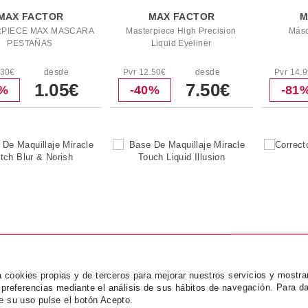
MAX FACTOR
MAX FACTOR
M
PIECE MAX MASCARA
Masterpiece High Precision
Másc
PESTAÑAS
Liquid Eyeliner
.30€
desde
Pvr 12.50€
desde
Pvr 14.
1.05€
7.50€
3%
-40%
-81
za cookies propias y de terceros para mejorar nuestros servicios y mostra
 preferencias mediante el análisis de sus hábitos de navegación. Para da
MAX FACTOR
MAX FACTOR
M
e su uso pulse el botón Acepto.