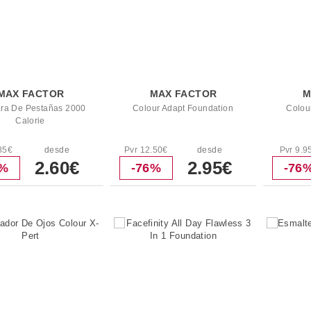
MAX FACTOR
MAX FACTOR
M
ra De Pestañas 2000
Colour Adapt Foundation
Colour
Calorie
85€
desde
Pvr 12.50€
desde
Pvr 9.9
2.60€
2.95€
4%
-76%
-76