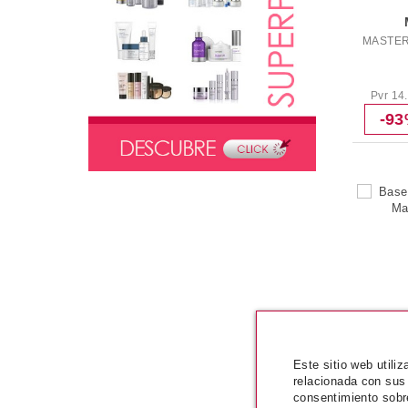
Colour Intensifying Balm
Lipfinity Longlasting
MASTER
Velvet Matte Lipstick
Lipfinity Velvet Mate
Uñas
Pvr 14
Max Effect Mini Nail
-9
Esmalte De Uñas Glossfinity
Base maquillaje
Colour Adapt Foundation
Base De Maquillaje Miracle Touch
Liquid Illusion
Lasting Performance
Base De Maquillaje Miracle Match Blur
& Norish
Facefinity All Day Flawless 3 In 1
Foundation
Correctores
Corrector Radiant Lift
Este sitio web utili
Correctores
relacionada con sus
consentimiento sobr
Corrector Radiant Lift