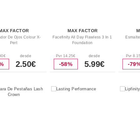
MAX FACTOR
MAX FACTOR
M
ador De Ojos Colour X-
Facefinity All Day Flawless 3 In 1
Esmalte
Pert
Foundation
00€
desde
Pvr 14.25€
desde
Pvr 8.1
2.50€
5.99€
2%
-58%
-79