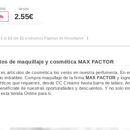
.99€
desde
2.55€
3%
l
1
al
21
(de
21
productos)
Páginas de Resultados:
1
tos de maquillaje y cosmética MAX FACTOR
es artículos de cosmética los verás en nuestra perfumería. En 
io imbatible. Compra maquillaje de la firma
MAX FACTOR
y logra
ticos que requieres, desde CC Creams hasta barra de labios. An
benefíciate de nuestras oportunidades y descuentos. Y no solo es
 esta tienda Online para ti.