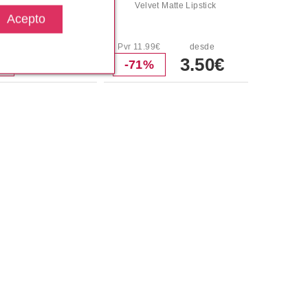
ector Radiant Lift
Velvet Matte Lipstick
00€
desde
Pvr 11.99€
desde
6.50€
3.50€
%
-71%