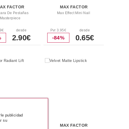
AX FACTOR
MAX FACTOR
ara De Pestañas
Max Effect Mini Nail
Masterpiece
99€
desde
Pvr 3.95€
desde
2.90€
0.65€
%
-84%
rle publicidad
r su
AX FACTOR
MAX FACTOR