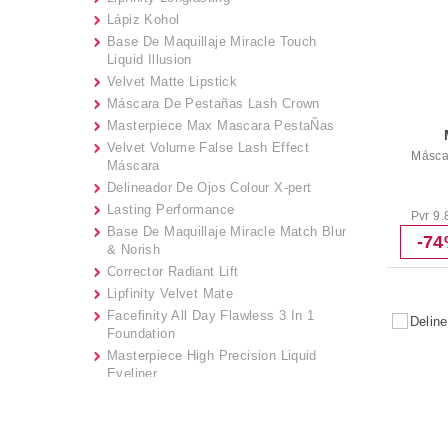
Lápiz Kohol
Base De Maquillaje Miracle Touch
Liquid Illusion
Velvet Matte Lipstick
Máscara De Pestañas Lash Crown
Masterpiece Max Mascara PestaÑas
Velvet Volume False Lash Effect
Másca
Máscara
Delineador De Ojos Colour X-pert
Lasting Performance
Pvr 9.
Base De Maquillaje Miracle Match Blur
-7
& Norish
Corrector Radiant Lift
Lipfinity Velvet Mate
Facefinity All Day Flawless 3 In 1
Foundation
Masterpiece High Precision Liquid
Eyeliner
Barras de labios
Colour Intensifying Balm
Velvet Matte Lipstick