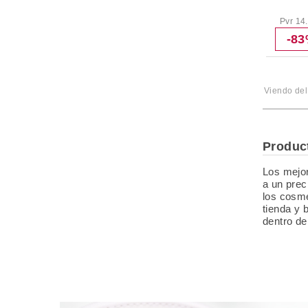
Creme Puff
Colour Adapt Foundation
Pvr 14
Base De Maquillaje Miracle Touch
-8
Liquid Illusion
Lasting Performance
Base De Maquillaje Miracle Match Blur
& Norish
Viendo de
Corrector Radiant Lift
Facefinity All Day Flawless 3 In 1
Foundation
Produc
UÑas
Max Effect Mini Nail
Los mejor
Esmalte De Uñas Glossfinity
a un prec
los cosmé
tienda y 
dentro de