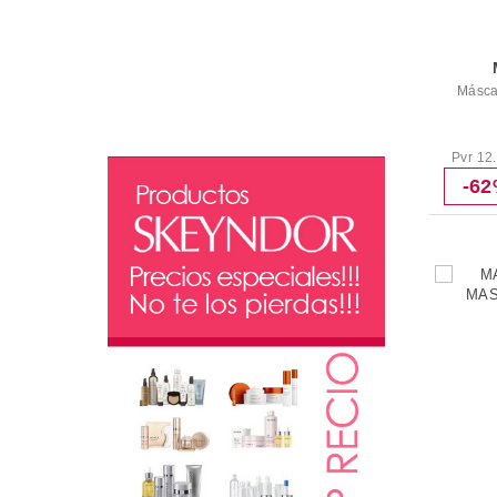
Ojos
Máscara De Pestañas 2000 Calorie
Máscara De Pestañas Masterpiece
Másca
Lápiz Kohol
Máscara De Pestañas Lash Crown
Masterpiece Max Mascara PestaÑas
Pvr 12
Velvet Volume False Lash Effect
-6
Máscara
Delineador De Ojos Colour X-pert
Corrector Radiant Lift
Masterpiece High Precision Liquid
Eyeliner
Máscaras de pestañas
Máscara De Pestañas 2000 Calorie
Máscara De Pestañas Masterpiece
Máscara De Pestañas Lash Crown
Masterpiece Max Mascara PestaÑas
Velvet Volume False Lash Effect
Máscara
Labios