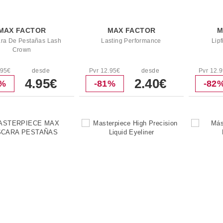
MAX FACTOR
MAX FACTOR
M
ra De Pestañas Lash
Lasting Performance
Lipf
Crown
.95€
desde
Pvr 12.95€
desde
Pvr 12.
4.95€
2.40€
2%
-81%
-82