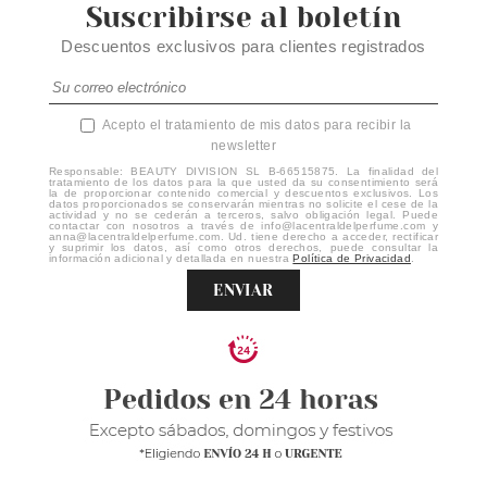
Suscribirse al boletín
Descuentos exclusivos para clientes registrados
Acepto el tratamiento de mis datos para recibir la
newsletter
Responsable: BEAUTY DIVISION SL B-66515875. La finalidad del
tratamiento de los datos para la que usted da su consentimiento será
la de proporcionar contenido comercial y descuentos exclusivos. Los
datos proporcionados se conservarán mientras no solicite el cese de la
actividad y no se cederán a terceros, salvo obligación legal. Puede
contactar con nosotros a través de info@lacentraldelperfume.com y
anna@lacentraldelperfume.com. Ud. tiene derecho a acceder, rectificar
y suprimir los datos, así como otros derechos, puede consultar la
información adicional y detallada en nuestra
Política de Privacidad
.
ENVIAR