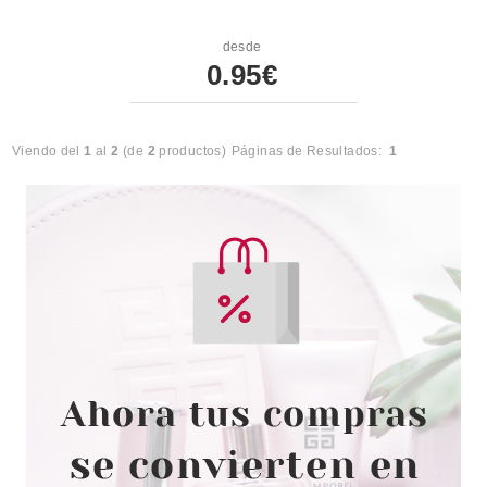
desde
0.95€
Viendo del
1
al
2
(de
2
productos)
Páginas de Resultados:
1