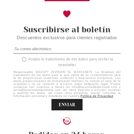
Suscribirse al boletín
Descuentos exclusivos para clientes registrados
Acepto el tratamiento de mis datos para recibir la
newsletter
Responsable: BEAUTY DIVISION SL B-66515875. La finalidad del
tratamiento de los datos para la que usted da su consentimiento será
la de proporcionar contenido comercial y descuentos exclusivos. Los
datos proporcionados se conservarán mientras no solicite el cese de la
actividad y no se cederán a terceros, salvo obligación legal. Puede
contactar con nosotros a través de info@lacentraldelperfume.com y
anna@lacentraldelperfume.com. Ud. tiene derecho a acceder, rectificar
y suprimir los datos, así como otros derechos, puede consultar la
información adicional y detallada en nuestra
Política de Privacidad
.
ENVIAR