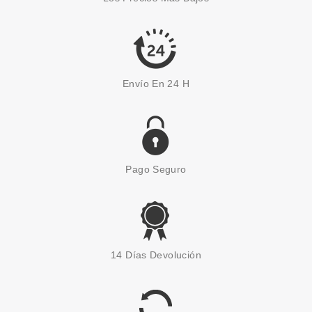
Pvr 85.00€
desde
45.50€
-46%
Envío En 24 H
Pago Seguro
LAURA BIAGIOTTI
LAURA BIAGIOTTI LAURA EDT
14 Días Devolución
50 ML
Pvr 55.00€
desde
29.99€
-45%