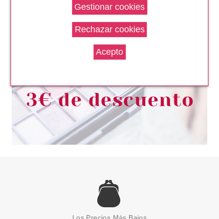
LAURA BIAGIOTTI ROMAMOR
EDT 25 ML
Pvr 39.99€
desde
23.95€
-40%
LAURA BIAGIOTTI
LAURA BIAGIOTTI ROMA EDT
100 ML
Los Precios Más Bajos