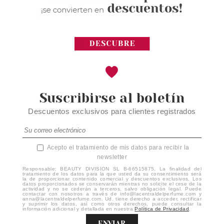
Suscribirse al boletín
Descuentos exclusivos para clientes registrados
Acepto el tratamiento de mis datos para recibir la
newsletter
Responsable: BEAUTY DIVISION SL B-66515875. La finalidad del
tratamiento de los datos para la que usted da su consentimiento será
la de proporcionar contenido comercial y descuentos exclusivos. Los
datos proporcionados se conservarán mientras no solicite el cese de la
actividad y no se cederán a terceros, salvo obligación legal. Puede
contactar con nosotros a través de info@lacentraldelperfume.com y
anna@lacentraldelperfume.com. Ud. tiene derecho a acceder, rectificar
y suprimir los datos, así como otros derechos, puede consultar la
información adicional y detallada en nuestra
Política de Privacidad
.
ENVIAR