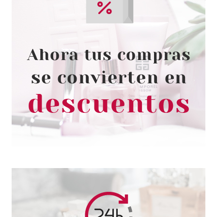
LAURA BIAGIOTTI
LAURA BIAGIOTTI ROMA EDT 25
ML
Pvr 39.00€
desde
25.99€
-33%