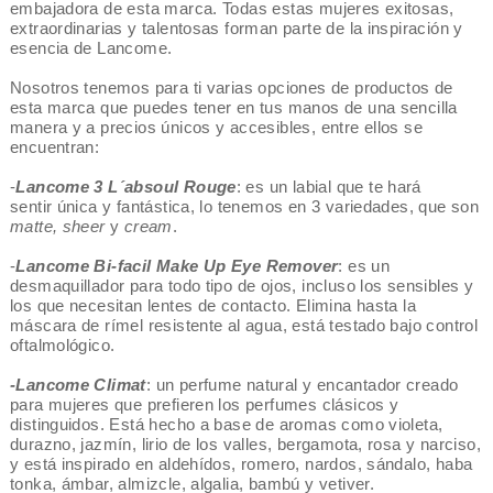
embajadora de esta marca. Todas estas mujeres exitosas,
extraordinarias y talentosas forman parte de la inspiración y
esencia de Lancome.
Nosotros tenemos para ti varias opciones de productos de
esta marca que puedes tener en tus manos de una sencilla
manera y a precios únicos y accesibles, entre ellos se
encuentran:
-
Lancome 3 L´absoul Rouge
: es un labial que te hará
sentir única y fantástica, lo tenemos en 3 variedades, que son
matte, sheer
y
cream
.
-
Lancome Bi-facil Make Up Eye Remover
: es un
desmaquillador para todo tipo de ojos, incluso los sensibles y
los que necesitan lentes de contacto. Elimina hasta la
máscara de rímel resistente al agua, está testado bajo control
oftalmológico.
-Lancome Climat
: un perfume natural y encantador creado
para mujeres que prefieren los perfumes clásicos y
distinguidos. Está hecho a base de aromas como violeta,
durazno, jazmín, lirio de los valles, bergamota, rosa y narciso,
y está inspirado en aldehídos, romero, nardos, sándalo, haba
tonka, ámbar, almizcle, algalia, bambú y vetiver.