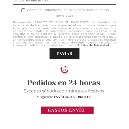
Acepto el tratamiento de mis datos para recibir la
newsletter
Responsable: BEAUTY DIVISION SL B-66515875. La finalidad del
tratamiento de los datos para la que usted da su consentimiento será
la de proporcionar contenido comercial y descuentos exclusivos. Los
datos proporcionados se conservarán mientras no solicite el cese de la
actividad y no se cederán a terceros, salvo obligación legal. Puede
contactar con nosotros a través de info@lacentraldelperfume.com y
anna@lacentraldelperfume.com. Ud. tiene derecho a acceder, rectificar
y suprimir los datos, así como otros derechos, puede consultar la
información adicional y detallada en nuestra
Política de Privacidad
.
ENVIAR