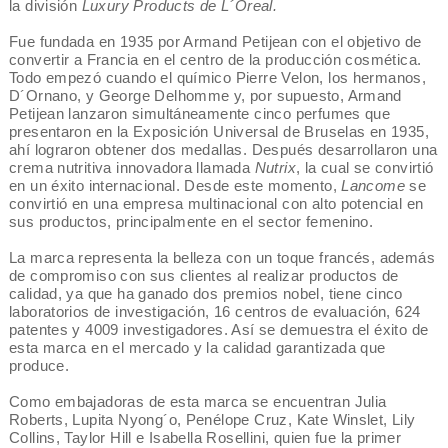
la división
Luxury Products de L´Oreal.
Fue fundada en 1935 por Armand Petijean con el objetivo de
convertir a Francia en el centro de la producción cosmética.
Todo empezó cuando el químico Pierre Velon, los hermanos,
D´Ornano, y George Delhomme y, por supuesto, Armand
Petijean lanzaron simultáneamente cinco perfumes que
presentaron en la Exposición Universal de Bruselas en 1935,
ahí lograron obtener dos medallas. Después desarrollaron una
crema nutritiva innovadora llamada
Nutrix
, la cual se convirtió
en un éxito internacional. Desde este momento,
Lancome
se
convirtió en una empresa multinacional con alto potencial en
sus productos, principalmente en el sector femenino.
La marca representa la belleza con un toque francés, además
de compromiso con sus clientes al realizar productos de
calidad, ya que ha ganado dos premios nobel, tiene cinco
laboratorios de investigación, 16 centros de evaluación, 624
patentes y 4009 investigadores. Así se demuestra el éxito de
esta marca en el mercado y la calidad garantizada que
produce.
Como embajadoras de esta marca se encuentran Julia
Roberts, Lupita Nyong´o, Penélope Cruz, Kate Winslet, Lily
Collins, Taylor Hill e Isabella Rosellini, quien fue la primer