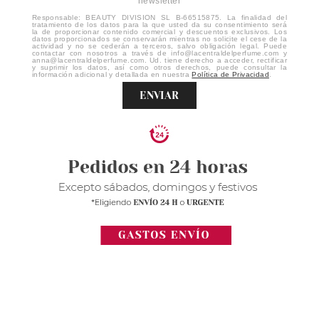
newsletter
Responsable: BEAUTY DIVISION SL B-66515875. La finalidad del
tratamiento de los datos para la que usted da su consentimiento será
la de proporcionar contenido comercial y descuentos exclusivos. Los
datos proporcionados se conservarán mientras no solicite el cese de la
actividad y no se cederán a terceros, salvo obligación legal. Puede
contactar con nosotros a través de info@lacentraldelperfume.com y
anna@lacentraldelperfume.com. Ud. tiene derecho a acceder, rectificar
y suprimir los datos, así como otros derechos, puede consultar la
información adicional y detallada en nuestra
Política de Privacidad
.
ENVIAR