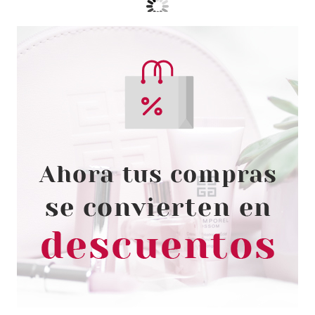
BABARIA
BABARIA DESODORANTE
ROLL-ON ACIDO HIALURONICO
50 ML
desde
1.75€