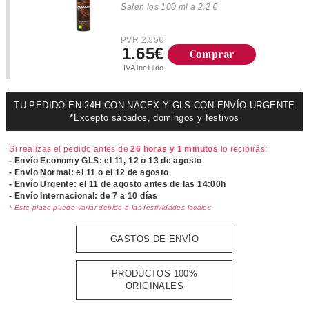
Salen los 100 ml a 2.2 €
PVR 2.55€
1.65€
Comprar
IVA incluido
TU PEDIDO EN 24H CON NACEX Y GLS CON ENVÍO URGENTE
*Excepto sábados, domingos y festivos
Si realizas el pedido antes de
26 horas y 1 minutos
lo recibirás:
- Envío Economy GLS: el
11, 12 o 13 de agosto
- Envío Normal: el
11 o el 12 de agosto
- Envío Urgente: el
11 de agosto antes de las 14:00h
- Envío Internacional: de 7 a 10 días
* Este plazo puede variar debido a las festividades locales
GASTOS DE ENVÍO
PRODUCTOS 100%
ORIGINALES