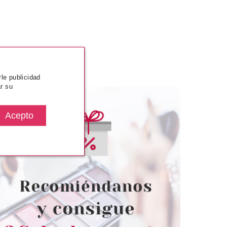
rle publicidad
r su
BARIA
BABARIA
REVITALIZA DÍA Y
BABARIA TOALLITAS
TORNO DE OJOS
DESMAQUILLADORAS ROSA
15 ML
MOSQUETA 25 UNIDADES
desde
desde
.50€
2.30€