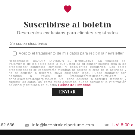
Suscribirse al boletín
Descuentos exclusivos para clientes registrados
Acepto el tratamiento de mis datos para recibir la newsletter
Responsable: BEAUTY DIVISION SL B-66515875. La finalidad del
tratamiento de los datos para la que usted da su consentimiento será la de
proporcionar contenido comercial y descuentos exclusivos. Los datos
proporcionados se conservarán mientras no solicite el cese de la actividad y
no se cederán a terceros, salvo obligación legal. Puede contactar con
nosotros a través de info@lacentraldelperfume.com y
anna@lacentraldelperfume.com. Ud. tiene derecho a acceder, rectificar y
suprimir los datos, así como otros derechos, puede consultar la información
adicional y detallada en nuestra
Política de Privacidad
.
ENVIAR
862 636
info@lacentraldelperfume.com
L-V: 8:00 a