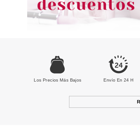
Los Precios Más Bajos
Envío En 24 H
R