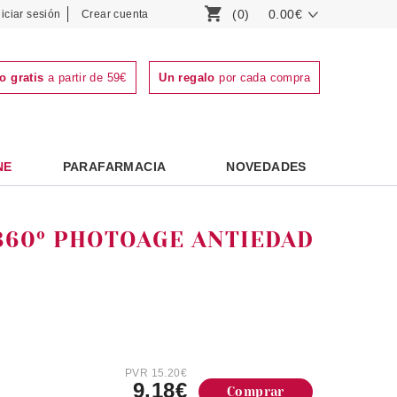
(0)
0.00€
niciar sesión
Crear cuenta
o gratis
a partir de 59€
Un regalo
por cada compra
NE
PARAFARMACIA
NOVEDADES
360º PHOTOAGE ANTIEDAD
PVR 15.20€
9.18€
Comprar