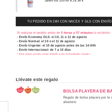
Salen los 100 ml a 18.36 €
TU PEDIDO EN 24H CON NACEX Y GLS CON ENVÍO UR
Si realizas el pedido antes de
5 horas y 57 minutos
lo recibirás:
- Envío Economy GLS: el
10, 11 o 12 de agosto
- Envío Normal: el
10 o el 11 de agosto
- Envío Urgente: el
10 de agosto antes de las 14:00h
- Envío Internacional: de 7 a 10 días
* Este plazo puede variar debido a las festividades locales
Llévate este regalo
BOLSA PLAYERA DE B
Regalo de bolsa playera por la
aleatorio