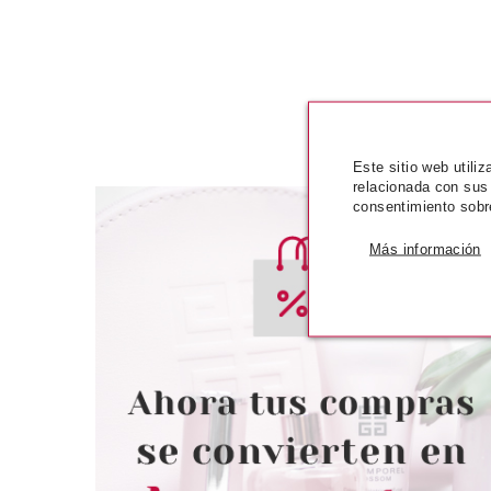
Este sitio web utili
relacionada con sus
consentimiento sobr
Más información
BABARIA
BABA
BABARIA CREMA FACIAL
BABARIA ÁCIDO
HIDRATANTE ROSA MOSQUETA
CREMA 5
50ML
desde
desd
7.90€
4.1