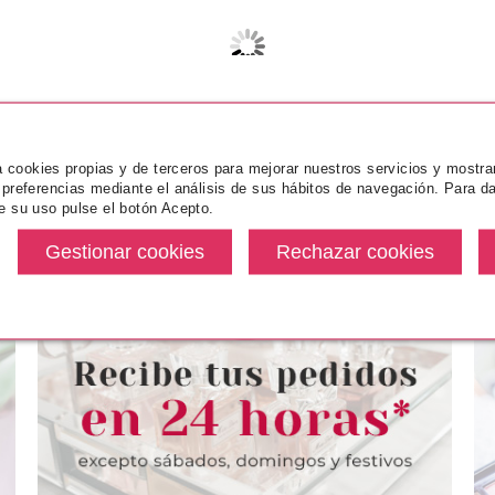
za cookies propias y de terceros para mejorar nuestros servicios y mostra
 preferencias mediante el análisis de sus hábitos de navegación. Para da
e su uso pulse el botón Acepto.
RIA
FRESH FEEL
BA
 GLICOLICO
FRESH FEEL TONICO FACIAL
BABARIA BIO 
0 ML
200 ML
NOCHE CON
e
Pvr 1.70€
desde
0€
1.05€
3
-38%