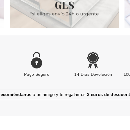
Pago Seguro
BABARIA
14 Días Devolución
100
BABARIA RETINOL AMPOLLAS
ANTIEDAD PROCOLLAGEN 2
ML X 5 UNIDADES
ecomiéndanos
a un amigo y te regalamos
3 euros de descuen
desde
4.50€