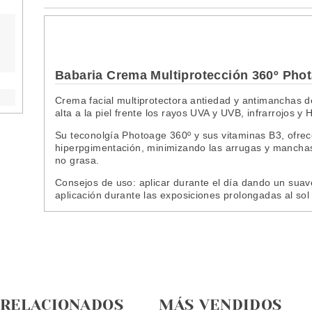
Babaria Crema Multiprotección 360º Pho
Crema facial multiprotectora antiedad y antimanchas d
alta a la piel frente los rayos UVA y UVB, infrarrojos y H
Su teconolgía Photoage 360º y sus vitaminas B3, ofrec
hiperpgimentación, minimizando las arrugas y manchas 
no grasa.
Consejos de uso: aplicar durante el día dando un sua
aplicación durante las exposiciones prolongadas al so
 RELACIONADOS
MÁS VENDIDOS