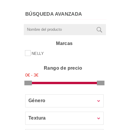
EXFOLIANTES
GELES,LUBRICANTES Y
BÚSQUEDA AVANZADA
PRESERVATIVOS
COLONIAS INFANTILES
Accesorios
Marcas
NELLY
Rango de precio
Género
Textura