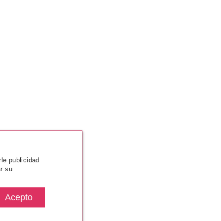
rle publicidad
r su