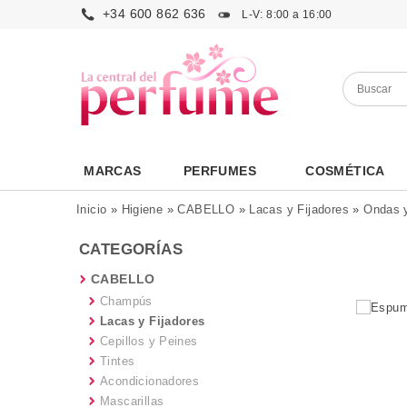
+34 600 862 636
L-V: 8:00 a 16:00
MARCAS
PERFUMES
COSMÉTICA
Inicio
»
Higiene
»
CABELLO
»
Lacas y Fijadores
»
Ondas y
CATEGORÍAS
CABELLO
Champús
Lacas y Fijadores
Cepillos y Peines
Tintes
Acondicionadores
Mascarillas