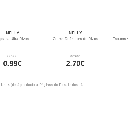
NELLY
NELLY
puma Ultra Rizos
Crema Definidora de Rizos
Espuma An
desde
desde
0.99€
2.70€
l
1
al
4
(de
4
productos)
Páginas de Resultados:
1