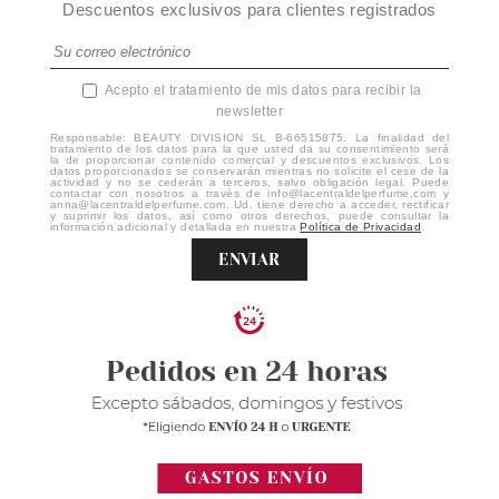
Descuentos exclusivos para clientes registrados
Acepto el tratamiento de mis datos para recibir la
newsletter
Responsable: BEAUTY DIVISION SL B-66515875. La finalidad del
tratamiento de los datos para la que usted da su consentimiento será
la de proporcionar contenido comercial y descuentos exclusivos. Los
datos proporcionados se conservarán mientras no solicite el cese de la
actividad y no se cederán a terceros, salvo obligación legal. Puede
contactar con nosotros a través de info@lacentraldelperfume.com y
anna@lacentraldelperfume.com. Ud. tiene derecho a acceder, rectificar
y suprimir los datos, así como otros derechos, puede consultar la
información adicional y detallada en nuestra
Política de Privacidad
.
ENVIAR