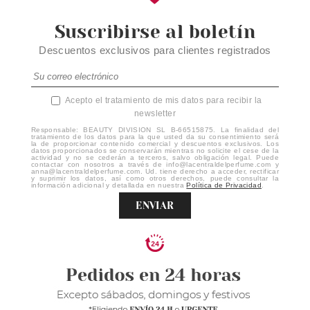
Suscribirse al boletín
Descuentos exclusivos para clientes registrados
Acepto el tratamiento de mis datos para recibir la
newsletter
Responsable: BEAUTY DIVISION SL B-66515875. La finalidad del
tratamiento de los datos para la que usted da su consentimiento será
la de proporcionar contenido comercial y descuentos exclusivos. Los
datos proporcionados se conservarán mientras no solicite el cese de la
actividad y no se cederán a terceros, salvo obligación legal. Puede
contactar con nosotros a través de info@lacentraldelperfume.com y
anna@lacentraldelperfume.com. Ud. tiene derecho a acceder, rectificar
y suprimir los datos, así como otros derechos, puede consultar la
información adicional y detallada en nuestra
Política de Privacidad
.
ENVIAR