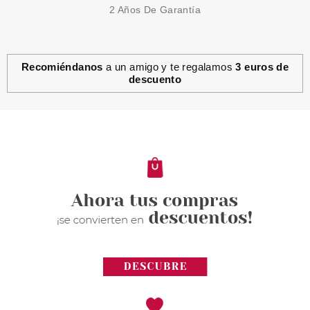
2 Años De Garantía
Recomiéndanos
a un amigo y te regalamos
3 euros de
descuento
EUGENE PERMA
EUGENE PERMA COLLECTIONS
NATURE BY CYCLE VITAL
MASCARILLA BIOLOGICA
CERTIFICADA 200GR
Pvr 16.50€
desde
1.55€
-91%