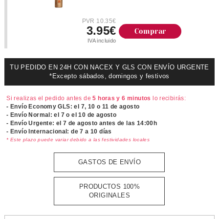
PVR 10.35€
3.95€
Comprar
IVA incluido
TU PEDIDO EN 24H CON NACEX Y GLS CON ENVÍO URGENTE
*Excepto sábados, domingos y festivos
Si realizas el pedido antes de
5 horas y 6 minutos
lo recibirás:
- Envío Economy GLS: el
7, 10 o 11 de agosto
- Envío Normal: el
7 o el 10 de agosto
- Envío Urgente: el
7 de agosto antes de las 14:00h
- Envío Internacional: de 7 a 10 días
* Este plazo puede variar debido a las festividades locales
GASTOS DE ENVÍO
PRODUCTOS 100%
ORIGINALES