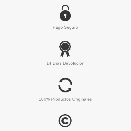
Pago Seguro
RENE FURTERER
RENE FURTERER ASTERA
14 Días Devolución
FRESH FLUIDO CALMANTE
REFRESCANTE 16 X 5 ML
Pvr 110.99€
desde
60.00€
-46%
100% Productos Originales