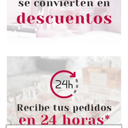
CHAMPU PURIFICANTE 1000ML
Pvr 27.50€
desde
5.95€
-78%
REVLON
REVLON BE FABULOUS HAIR
RECOVERY STEP 3 SHAMPOO
250 ML
desde