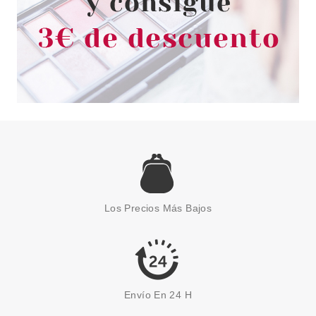
EUGENE PERMA
EUGENE PERMA COLLECTIONS
NATURE BY CYCLE VITAL
CHAMPU HIDRATANTE 1000ML
Los Precios Más Bajos
Descatalogado
Pvr 27.50€
desde
9.49€
-65%
Envío En 24 H