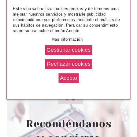
8.75€
Este sitio web utiliza cookies propias y de terceros para
mejorar nuestros servicios y mostrarle publicidad
relacionada con sus preferencias mediante el análisis de
sus hábitos de navegación. Para dar su consentimiento
sobre su uso pulse el botón Acepto.
Más información
SCHWARZKOPF
SCHWARZKOPF ESSENSITY
ACONDICIONADOR
PROTECTOR DEL COLOR 1000
ML
desde
10.75€