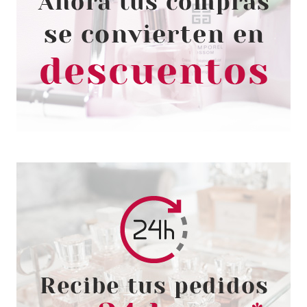
MONTAGNE JEUNESSE DEAD
SEAD MUD MASCARILLA
Pvr 1.75€
desde
1.44€
-18%
MONTAGNE JEUNESSE
MONTAGNE JEUNESSE 7TH
HEAVEN FOR MEN SKIN FIX KIT