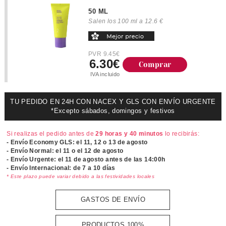
50 ML
Salen los 100 ml a 12.6 €
PVR 9.45€
6.30€
Comprar
IVA incluido
TU PEDIDO EN 24H CON NACEX Y GLS CON ENVÍO URGENTE
*Excepto sábados, domingos y festivos
Si realizas el pedido antes de
29 horas y 40 minutos
lo recibirás:
- Envío Economy GLS: el
11, 12 o 13 de agosto
- Envío Normal: el
11 o el 12 de agosto
- Envío Urgente: el
11 de agosto antes de las 14:00h
- Envío Internacional: de 7 a 10 días
* Este plazo puede variar debido a las festividades locales
GASTOS DE ENVÍO
PRODUCTOS 100%