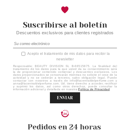
Suscribirse al boletín
Descuentos exclusivos para clientes registrados
Acepto el tratamiento de mis datos para recibir la
newsletter
Responsable: BEAUTY DIVISION SL B-66515875. La finalidad del
tratamiento de los datos para la que usted da su consentimiento será
la de proporcionar contenido comercial y descuentos exclusivos. Los
datos proporcionados se conservarán mientras no solicite el cese de la
actividad y no se cederán a terceros, salvo obligación legal. Puede
contactar con nosotros a través de info@lacentraldelperfume.com y
anna@lacentraldelperfume.com. Ud. tiene derecho a acceder, rectificar
y suprimir los datos, así como otros derechos, puede consultar la
información adicional y detallada en nuestra
Política de Privacidad
.
ENVIAR