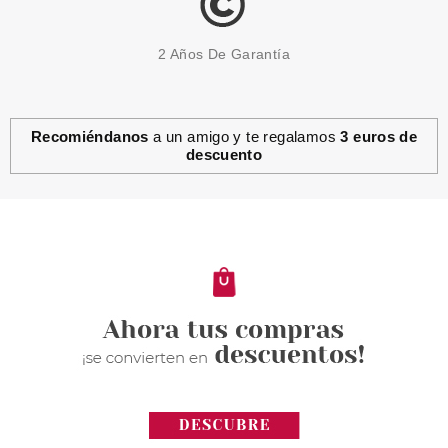
2 Años De Garantía
Recomiéndanos
a un amigo y te regalamos
3 euros de
descuento
MONTAGNE JEUNESSE
MONTAGNE JEUNESSE
MASCARILLA PELL OFF BLACK
SEAWEED
Pvr 1.79€
desde
1.48€
-17%