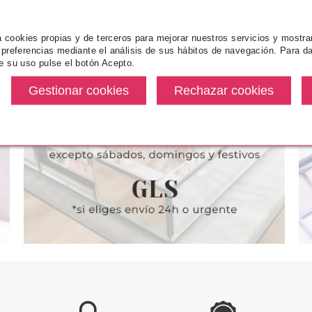
za cookies propias y de terceros para mejorar nuestros servicios y mostra
 preferencias mediante el análisis de sus hábitos de navegación. Para da
e su uso pulse el botón Acepto.
NCE
CATRICE
ES
-CARE BARRA
CATRICE VELVET MATT LIP
ESSENCE MA
ANDY SUNRISE
CREAM 090 SWEET CHOCO-
LÁPIZ ILUMI
NUT
HIGHLIGHT
desde
Pvr 3.99€
desde
Pvr 3.19€
2.13€
3.39€
-15%
-11%