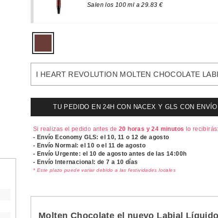
Salen los 100 ml a 29.83 €
I HEART REVOLUTION MOLTEN CHOCOLATE LABI
TU PEDIDO EN 24H CON NACEX Y GLS CON ENVÍO UR
Si realizas el pedido antes de
20 horas y 24 minutos
lo recibirás
- Envío Economy GLS: el
10, 11 o 12 de agosto
- Envío Normal: el
10 o el 11 de agosto
- Envío Urgente: el
10 de agosto antes de las 14:00h
- Envío Internacional: de 7 a 10 días
* Este plazo puede variar debido a las festividades locales
Molten Chocolate el nuevo Labial Líquido