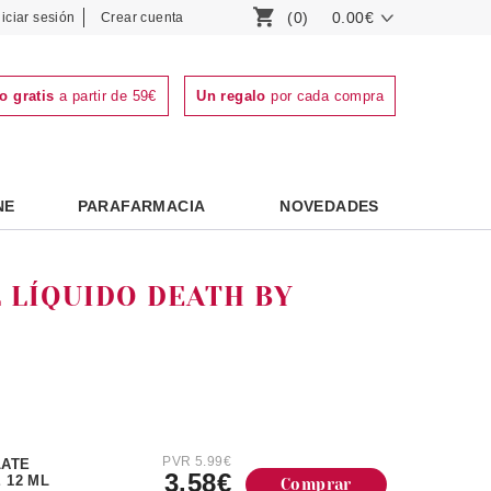
(0)
0.00€
niciar sesión
Crear cuenta
o gratis
a partir de 59€
Un regalo
por cada compra
NE
PARAFARMACIA
NOVEDADES
 LÍQUIDO DEATH BY
PVR 5.99€
LATE
3.58€
 12 ML
Comprar