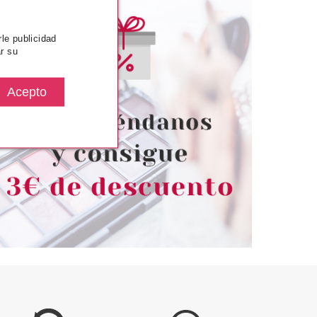
rle publicidad
r su
SENCE
REVLON
DE TO SPARKLE
REVLON ESMALTE DE UÑAS
NADOR DE OJOS 01
PLUM SEDUCTION 917
 IN YOUR EYER
desde
desde
2.85€
2.89€