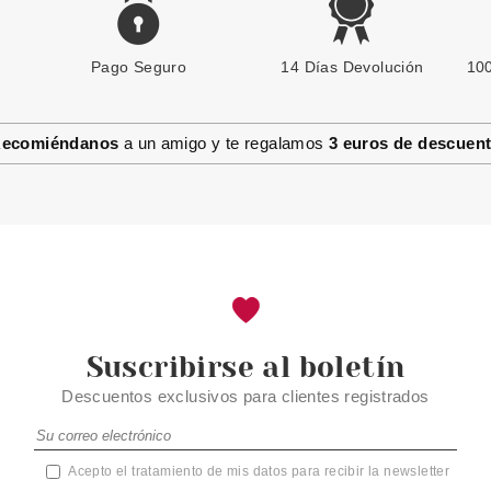
Pago Seguro
MAYBELLINE
14 Días Devolución
100
MAYBELLINE COLOR SHOW
TOP COAT TWEEDY 473 7ML
ecomiéndanos
a un amigo y te regalamos
3 euros de descuen
desde
1.40€
Suscribirse al boletín
Descuentos exclusivos para clientes registrados
Acepto el tratamiento de mis datos para recibir la newsletter