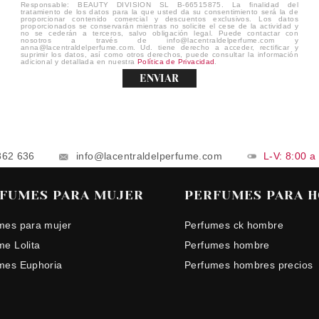
Responsable: BEAUTY DIVISION SL B-66515875. La finalidad del
tratamiento de los datos para la que usted da su consentimiento será la de
proporcionar contenido comercial y descuentos exclusivos. Los datos
proporcionados se conservarán mientras no solicite el cese de la actividad y
no se cederán a terceros, salvo obligación legal. Puede contactar con
nosotros a través de info@lacentraldelperfume.com y
anna@lacentraldelperfume.com. Ud. tiene derecho a acceder, rectificar y
suprimir los datos, así como otros derechos, puede consultar la información
adicional y detallada en nuestra
Política de Privacidad
.
ENVIAR
862 636
info@lacentraldelperfume.com
L-V: 8:00 a
FUMES PARA MUJER
PERFUMES PARA 
mes para mujer
Perfumes ck hombre
me Lolita
Perfumes hombre
mes Euphoria
Perfumes hombres precios