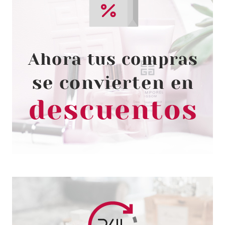
CHRISTIAN DIOR
CHRISTIAN DIOR DIORIFIC
BARRA LABIOS 540 MAGIQUE
3.5 G
Pvr 37.00€
desde
31.09€
-16%