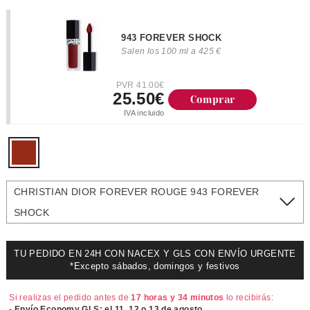
943 FOREVER SHOCK
Salen los 100 ml a 425 €
PVR 41.00€
25.50€
Comprar
IVA incluido
CHRISTIAN DIOR FOREVER ROUGE 943 FOREVER
SHOCK
TU PEDIDO EN 24H CON NACEX Y GLS CON ENVÍO URGENTE
*Excepto sábados, domingos y festivos
Si realizas el pedido antes de
17 horas y 34 minutos
lo recibirás:
- Envío Economy GLS: el
11, 12 o 13 de agosto