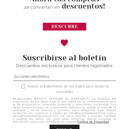
Suscribirse al boletín
Descuentos exclusivos para clientes registrados
Acepto el tratamiento de mis datos para recibir la
newsletter
Responsable: BEAUTY DIVISION SL B-66515875. La finalidad del
tratamiento de los datos para la que usted da su consentimiento será
la de proporcionar contenido comercial y descuentos exclusivos. Los
datos proporcionados se conservarán mientras no solicite el cese de la
actividad y no se cederán a terceros, salvo obligación legal. Puede
contactar con nosotros a través de info@lacentraldelperfume.com y
anna@lacentraldelperfume.com. Ud. tiene derecho a acceder, rectificar
y suprimir los datos, así como otros derechos, puede consultar la
información adicional y detallada en nuestra
Política de Privacidad
.