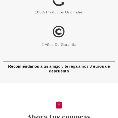
100% Productos Originales
2 Años De Garantía
Recomiéndanos
a un amigo y te regalamos
3 euros de
descuento
CHRISTIAN DIOR
DIOR ROUGE DIOR ULTRA
CARE LIQUID 866 ROMANTIC
Pvr 38.65€
desde
22.50€
-42%